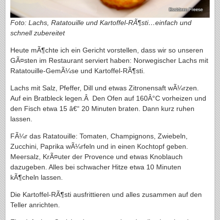
Foto: Lachs, Ratatouille und Kartoffel-RÃ¶sti…einfach und
schnell zubereitet
Heute mÃ¶chte ich ein Gericht vorstellen, dass wir so unseren
GÃ¤sten im Restaurant serviert haben: Norwegischer Lachs mit
Ratatouille-GemÃ¼se und Kartoffel-RÃ¶sti.
Lachs mit Salz, Pfeffer, Dill und etwas Zitronensaft wÃ¼rzen.
Auf ein Bratbleck legen.Â Den Ofen auf 160Â°C vorheizen und
den Fisch etwa 15 â€“ 20 Minuten braten. Dann kurz ruhen
lassen.
FÃ¼r das Ratatouille: Tomaten, Champignons, Zwiebeln,
Zucchini, Paprika wÃ¼rfeln und in einen Kochtopf geben.
Meersalz, KrÃ¤uter der Provence und etwas Knoblauch
dazugeben. Alles bei schwacher Hitze etwa 10 Minuten
kÃ¶cheln lassen.
Die Kartoffel-RÃ¶sti ausfrittieren und alles zusammen auf den
Teller anrichten.