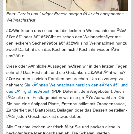
Foto: Carola und Ludger Freese sorgen fÃ¼r ein entspanntes
Weihnachtsfest
â€žWir freuen uns schon auf die leckeren WeihnachtsmenÃ¼s!
â€œ â€“ oder â€“ â€žGibt es schon den Weihnachtsflyer mit
den leckeren Sachen?â€œ â€“ â€žWir sind Weihnachten nur zu
zweit! Da lohnt sich das Kochen nicht! Kocht ihr wieder fÃ¼r
uns?â€œ
Diese oder Ã¤hnliche Aussagen hÃ¶ren wir in den letzten Tagen
sehr oft! Das Fest naht und die Gedanken: â€žWat Ã¤ht wi nu?
â€œ werden in vielen Familien besprochen. Um es vorweg zu
nehmen:
Sie kÃ¶nnen Weihnachten herzlich genieÃŸen â€“ und
das vÃ¶llig ohne Arbeit!
(PDF Datei mit dem Angeboten). Auch
fÃ¼r alle drei Festtage bieten wir eine groÃŸe Auswahl an. Ob
Sie nun eine Antipasti Platte, Entenbrustfilet mit Orangensauce,
Zanderfielt auf Blattspinat, Beilagen oder das Dessert bestellen-
fÃ¼r jeden Geschmack ist etwas dabei.
Alle Gerichte kochen wir frisch fÃ¼r Sie und packen diese in
backofenfeste MenÃ¼schalen ab. Die Schalen werden