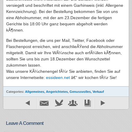
versiegelt und beschriftet mit einem Garhinweis (inkl. Allergene
Kennzeichnung). Bei der Bestellung bekommen Sie von uns
eine Abholnummer, mit der am 23.Dezember die fertigen
Gerichte bis 18:00 Uhr ganz bequem abgeholt werden
kÃ¶nnen.
Bei Bestellungen, die uns per Mail, Twitter, Facebook oder
Flaschenpost erreichen, wird anschlieÃŸend die Abholnummer
mitgeteilt. Damit wir Ihre WÃ¼nsche auch erfÃ¼llen kÃ¶nnen,
sollten Sie uns bis zum 18.Dezember den Wunschzettel
zukommen lassen.
Was unsere KÃ¼chenengel fÃ¼r Sie anbieten, finden Sie auf
unsere Internetseite:
essideen.net
â€“ wir kochen fÃ¼r Sie!
Categories:
Allgemeines
,
Angerichtetes
,
Genussvolles
,
Verkauf
Leave A Comment