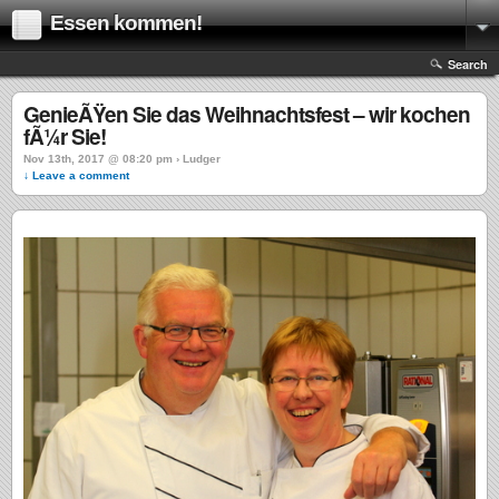
Essen kommen!
Search
GenieÃŸen Sie das Weihnachtsfest – wir kochen
fÃ¼r Sie!
Nov 13th, 2017 @ 08:20 pm › Ludger
↓ Leave a comment