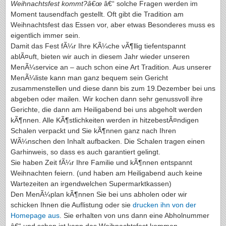
Weihnachtsfest kommt?â€œ
â€“ solche Fragen werden im
Moment tausendfach gestellt. Oft gibt die Tradition am
Weihnachtsfest das Essen vor, aber etwas Besonderes muss es
eigentlich immer sein.
Damit das Fest fÃ¼r Ihre KÃ¼che vÃ¶llig tiefentspannt
ablÃ¤uft, bieten wir auch in diesem Jahr wieder unseren
MenÃ¼service an – auch schon eine Art Tradition. Aus unserer
MenÃ¼liste kann man ganz bequem sein Gericht
zusammenstellen und diese dann bis zum 19.Dezember bei uns
abgeben oder mailen. Wir kochen dann sehr genussvoll ihre
Gerichte, die dann am Heiligabend bei uns abgeholt werden
kÃ¶nnen. Alle KÃ¶stlichkeiten werden in hitzebestÃ¤ndigen
Schalen verpackt und Sie kÃ¶nnen ganz nach Ihren
WÃ¼nschen den Inhalt aufbacken. Die Schalen tragen einen
Garhinweis, so dass es auch garantiert gelingt.
Sie haben Zeit fÃ¼r Ihre Familie und kÃ¶nnen entspannt
Weihnachten feiern. (und haben am Heiligabend auch keine
Wartezeiten an irgendwelchen Supermarktkassen)
Den MenÃ¼plan kÃ¶nnen Sie bei uns abholen oder wir
schicken Ihnen die Auflistung oder sie
drucken ihn von der
Homepage aus
. Sie erhalten von uns dann eine Abholnummer