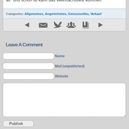
â€“ und schon ist kann das Weihnachtsfest kommen.
Categories:
Allgemeines
,
Angerichtetes
,
Genussvolles
,
Verkauf
Leave A Comment
Name
Mail (unpublished)
Website