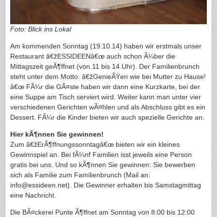
Foto: Blick ins Lokal
Am kommenden Sonntag (19.10.14) haben wir erstmals unser
Restaurant â€žESSIDEENâ€œ auch schon Ã¼ber die
Mittagszeit geÃ¶ffnet (von 11 bis 14 Uhr). Der Familienbrunch
steht unter dem Motto: â€žGenieÃŸen wie bei Mutter zu Hause!
â€œ FÃ¼r die GÃ¤ste haben wir dann eine Kurzkarte, bei der
eine Suppe am Tisch serviert wird. Weiter kann man unter vier
verschiedenen Gerichten wÃ¤hlen und als Abschluss gibt es ein
Dessert. FÃ¼r die Kinder bieten wir auch spezielle Gerichte an.
Hier kÃ¶nnen Sie gewinnen!
Zum â€žErÃ¶ffnungssonntagâ€œ bieten wir ein kleines
Gewinnspiel an. Bei fÃ¼nf Familien isst jeweils eine Person
gratis bei uns. Und so kÃ¶nnen Sie gewinnen: Sie bewerben
sich als Familie zum Familienbrunch (Mail an:
info@essideen.net). Die Gewinner erhalten bis Samstagmittag
eine Nachricht.
Die BÃ¤ckerei Punte Ã¶ffnet am Sonntag von 8:00 bis 12:00