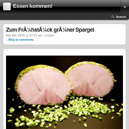
Essen kommen!
Search
Zum FrÃ¼hstÃ¼ck grÃ¼ner Spargel
Mai 6th, 2010 @ 07:51 pm › Ludger
↓ Skip to comments