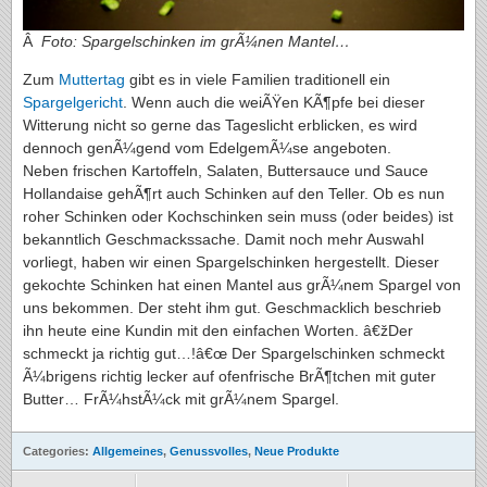
Â
Foto: Spargelschinken im grÃ¼nen Mantel…
Zum
Muttertag
gibt es in viele Familien traditionell ein
Spargelgericht
. Wenn auch die weiÃŸen KÃ¶pfe bei dieser
Witterung nicht so gerne das Tageslicht erblicken, es wird
dennoch genÃ¼gend vom EdelgemÃ¼se angeboten.
Neben frischen Kartoffeln, Salaten, Buttersauce und Sauce
Hollandaise gehÃ¶rt auch Schinken auf den Teller. Ob es nun
roher Schinken oder Kochschinken sein muss (oder beides) ist
bekanntlich Geschmackssache. Damit noch mehr Auswahl
vorliegt, haben wir einen Spargelschinken hergestellt. Dieser
gekochte Schinken hat einen Mantel aus grÃ¼nem Spargel von
uns bekommen. Der steht ihm gut. Geschmacklich beschrieb
ihn heute eine Kundin mit den einfachen Worten. â€žDer
schmeckt ja richtig gut…!â€œ Der Spargelschinken schmeckt
Ã¼brigens richtig lecker auf ofenfrische BrÃ¶tchen mit guter
Butter… FrÃ¼hstÃ¼ck mit grÃ¼nem Spargel.
Categories:
Allgemeines
,
Genussvolles
,
Neue Produkte