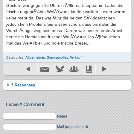
Gestern war gegen 16 Uhr ein Ã¤lteres Ehepaar im Laden die
frische ungebrÃ¼hte WeiÃŸwurst kaufen wollten. Leider waren
keine mehr da. Das war fÃ¼r die beiden SÃ¼ddeutschen
jedoch kein Problem. Sie wissen schon, dass bis dahin die
Wurst lÃ¤ngst weg sein muss. Darum war unsere erste Arbeit
heute die Herstellung frischer WeiÃŸwurst. Ich Ã¶ffne schon
mal das WeiÃŸbier und hole frische Brezel…
Categories:
Allgemeines
,
Genussvolles
,
Verkauf
5 Responses
Leave A Comment
Name
Mail (unpublished)