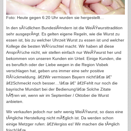
Foto: Heute gegen 6:20 Uhr wurden sie hergestellt…
In den sÃ¼dlichen BundeslÃ¤ndern ist die WeiÃŸwursttradition
sehr ausgeprÃ¤gt. Es gelten eigene Regeln, wie die Wurst zu
essen ist, bis zu welcher Uhrzeit Wurst zu essen ist und welcher
Kollege die besten WÃ¼rschtel macht. Wir haben all diese
AnsprÃ¼che nicht, wir stellen einfach nur WeiÃŸwurst her und
bekommen von unseren Kunden ein Urteil. Einige Kunden, die
es beruflich oder der Liebe wegen in die Region Visbek
verschlagen hat, geben uns immer eine sehr positive
RÃ¼ckmeldung. â€žWir vermissen Bayern nicht!â€œ â€“
â€žSchmeckt noch besser…!â€œ â€“ â€žFehlt nur noch die
bayrische Mundart bei der Bedienung!â€œ Solche Zitate
hÃ¶ren wir, wenn wir im September / Oktober die Wurst
anbieten.
Wir verkaufen jedoch nur sehr wenig WeiÃŸwurst, so dass eine
tÃ¤gliche Herstellung nicht mÃ¶glich ist. Da werden schon
einige Metzger rufen: â€žVergiss es! Wir machen die tÃ¤glich
frisch!â€œ