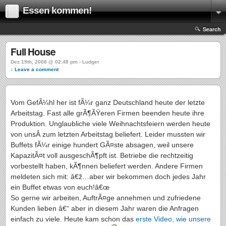
Essen kommen!
Search
Full House
Dez 19th, 2008 @ 02:48 pm › Ludger
↓ Leave a comment
Vom GefÃ¼hl her ist fÃ¼r ganz Deutschland heute der letzte
Arbeitstag. Fast alle grÃ¶ÃŸeren Firmen beenden heute ihre
Produktion. Unglaubliche viele Weihnachtsfeiern werden heute
von unsÂ zum letzten Arbeitstag beliefert. Leider mussten wir
Buffets fÃ¼r einige hundert GÃ¤ste absagen, weil unsere
KapazitÃ¤t voll ausgeschÃ¶pft ist. Betriebe die rechtzeitig
vorbestellt haben, kÃ¶nnen beliefert werden. Andere Firmen
meldeten sich mit: â€ž…aber wir bekommen doch jedes Jahr
ein Buffet etwas von euch!â€œ
So gerne wir arbeiten, AuftrÃ¤ge annehmen und zufriedene
Kunden lieben â€“ aber in diesem Jahr waren die Anfragen
einfach zu viele. Heute kam schon das
erste Video, wie unsere