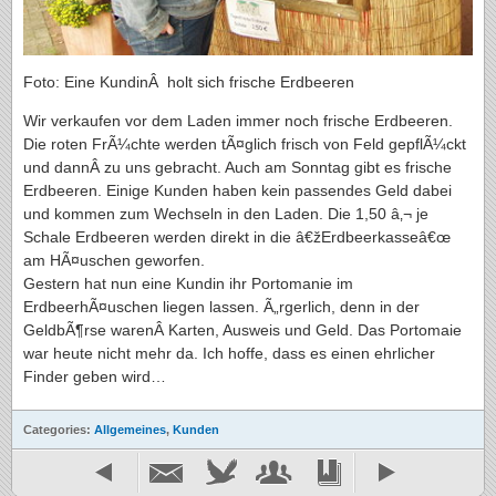
Foto: Eine KundinÂ holt sich frische Erdbeeren
Wir verkaufen vor dem Laden immer noch frische Erdbeeren.
Die roten FrÃ¼chte werden tÃ¤glich frisch von Feld gepflÃ¼ckt
und dannÂ zu uns gebracht. Auch am Sonntag gibt es frische
Erdbeeren. Einige Kunden haben kein passendes Geld dabei
und kommen zum Wechseln in den Laden. Die 1,50 â‚¬ je
Schale Erdbeeren werden direkt in die â€žErdbeerkasseâ€œ
am HÃ¤uschen geworfen.
Gestern hat nun eine Kundin ihr Portomanie im
ErdbeerhÃ¤uschen liegen lassen. Ã„rgerlich, denn in der
GeldbÃ¶rse warenÂ Karten, Ausweis und Geld. Das Portomaie
war heute nicht mehr da. Ich hoffe, dass es einen ehrlicher
Finder geben wird…
Categories:
Allgemeines
,
Kunden