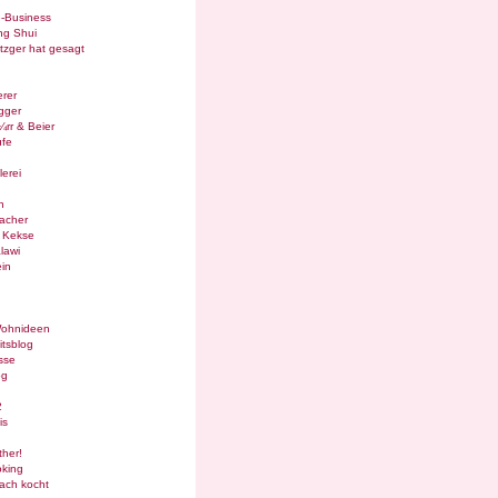
e-Business
ng Shui
tzger hat gesagt
rer
gger
¼rr & Beier
ufe
lerei
n
acher
g Kekse
lawi
in
Wohnideen
itsblog
sse
og
2
is
ther!
oking
ach kocht