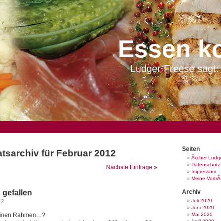
Essen k
Ludger Freese sagt: 
Seiten
tsarchiv für Februar 2012
Ãœber Ludge
Datenschutz
Nächste Einträge »
Impressum
Meine Vortr
gefallen
Archiv
Juli 2020
12
Juni 2020
 einen Rahmen…?
Mai 2020