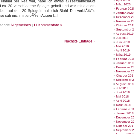
April 2020
it einmal bei Ikea war, habe ich etwas â€žseltsamesâ€œ
März 2020
ort ca. 20 verschiedene Spiegel geholt und war mit diesem
Februar 202
ben auf den 20 Spiegeln hatte ich Stuhl. Die verblÃ¼ffte
Januar 2020
se sah mich mit groÃŸen Augen [...]
Dezember 2
November 2
egorie
Allgemeines
|
11 Kommentare »
Oktober 201
September 
August 2019
Juli 2019
Nächste Einträge »
Juni 2019
Mai 2019
April 2019
März 2019
Februar 201
Januar 2019
Dezember 2
November 2
Oktober 201
September 
August 2018
Juli 2018
Juni 2018
Mai 2018
April 2018
März 2018
Februar 201
Januar 2018
Dezember 2
November 2
Oktober 201
September 