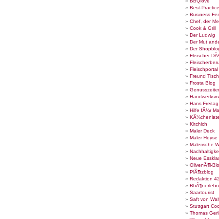
BBQlove
Best-Practic
Business Fe
Chef, der Me
Cook & Grill
Der Ludwig
Der Mut ande
Der Shopblo
Fleischer DÃ
Fleischerber
Fleischportal
Freund Tisch
Frosta Blog
Genusszeite
Handwerksm
Hans Freita
Hilfe fÃ¼r Ma
KÃ¼chenlate
Kitchich
Maler Deck
Maler Heyse
Malerische 
Nachhaltigke
Neue Esskla
OlivenÃ¶l-Bl
PlÃ¶tzblog
Redaktion 4
RhÃ¶nerlebn
Saartourist
Saft von Wal
Stuttgart Co
Thomas Gerl