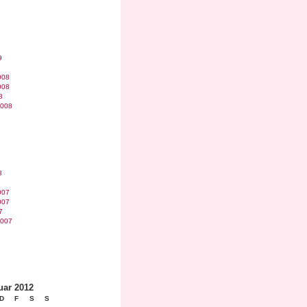
9
008
008
8
2008
8
007
007
7
2007
uar 2012
D
F
S
S