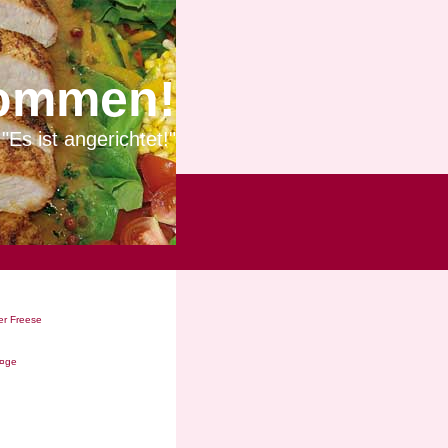
ommen!
"Es ist angerichtet!"
r Freese
Ã¤ge