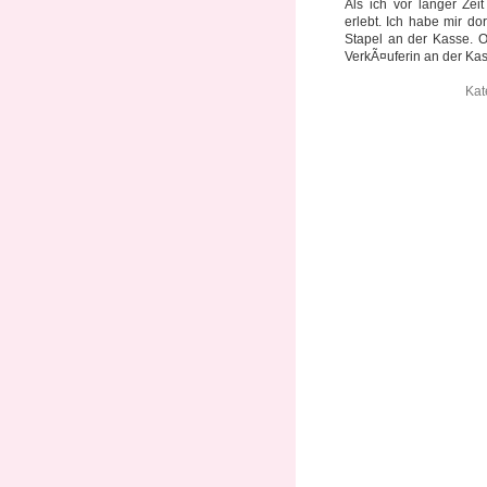
Als ich vor langer Ze
erlebt. Ich habe mir d
Stapel an der Kasse. O
VerkÃ¤uferin an der Kas
Kat