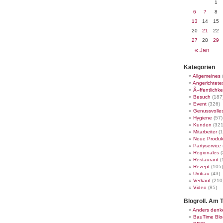
1
6
7
8
13
14
15
20
21
22
27
28
29
« Jan
Kategorien
Allgemeines
Angerichtete
Ã–ffentlichke
Besuch
(187
Event
(326)
Genussvolle
Hygiene
(57)
Kunden
(321
Mitarbeiter
(1
Neue Produk
Partyservice
Regionales
(
Restaurant
(
Rezept
(105)
Umbau
(43)
Verkauf
(210
Video
(85)
Blogroll. Am T
Anders denk
BauTime Blo