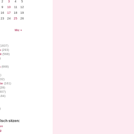
2
3
4
5
9
10
11
12
16
17
18
19
23
24
25
26
Mrz »
(1837)
s
(293)
it
(568)
)
s
(668)
)
32)
te
(161)
(39)
307)
184)
)
isch sitzen:
en
g