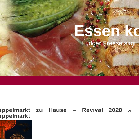
Essen k
Ludger Freese sagt: 
oppelmarkt zu Hause – Revival 2020
»
oppelmarkt