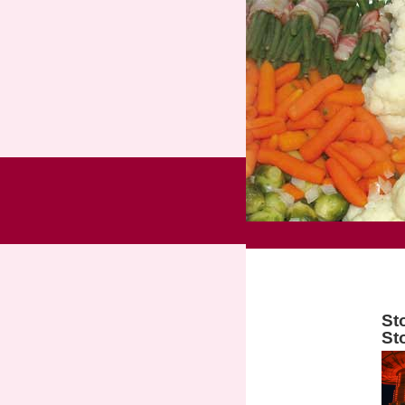
St
St